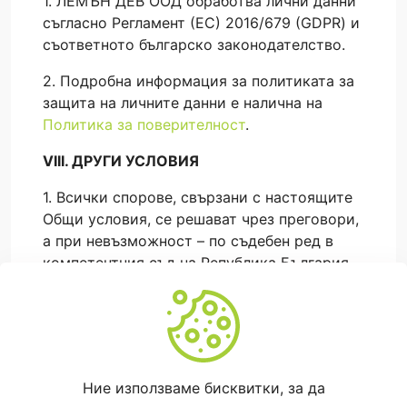
1. ЛЕМЪН ДЕВ ООД обработва лични данни
съгласно Регламент (ЕС) 2016/679 (GDPR) и
съответното българско законодателство.
2. Подробна информация за политиката за
защита на личните данни е налична на
Политика за поверителност
.
VIII. ДРУГИ УСЛОВИЯ
1. Всички спорове, свързани с настоящите
Общи условия, се решават чрез преговори,
а при невъзможност – по съдебен ред в
компетентния съд на Република България.
2. Настоящите Общи условия влизат в сила
от момента на публикуването им.
Ние използваме бисквитки, за да